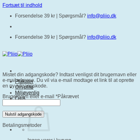
Fortsæt til indhold
Forsendelse 39 kr |
Spørgsmål?
info@pliio.dk
Forsendelse 39 kr |
Spørgsmål?
info@pliio.dk
Mistet din adgangskode? Indtast venligst dit brugernavn eller
e-mailadresse. Du vil via e-mail modtage et link til at oprette
Plakater
en ny adgangskode.
Om pliio
Miljøvenlig
Brugernavn eller e-mail
*
Påkrævet
Q&A
Nulstil adgangskode
Betalingsmetoder