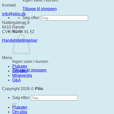
Ingen varer i kurven.
Kontakt
Tilbage til shoppen
info@pliio.dk
Søg efter:
Nattergalevej 8
8410 Rønde
Kurv
CVR: 40 74 91 52
Handelsbetingelser
Menu
Ingen varer i kurven.
Plakater
Tilbage til shoppen
Om pliio
Miljøvenlig
Q&A
Copyright 2026 ©
Pliio
Søg efter:
Plakater
Om pliio