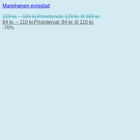
Mariehønen evigglad
129
kr.
–
169
kr.
Prisinterval: 129 kr. til 169 kr.
84
kr.
–
110
kr.
Prisinterval: 84 kr. til 110 kr.
-70%