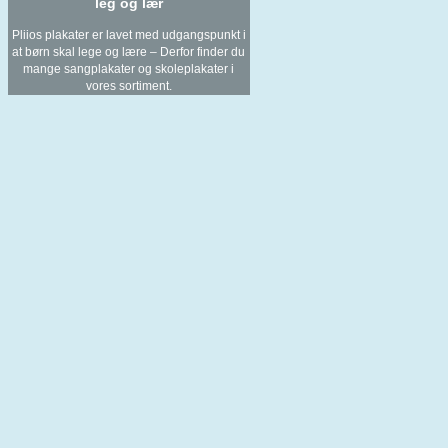
leg og lær
Pliios plakater er lavet med udgangspunkt i
at børn skal lege og lære – Derfor finder du
mange sangplakater og
skoleplakater
i
vores sortiment.