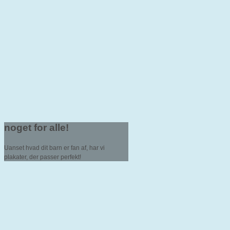
noget for alle!
Uanset hvad dit barn er fan af, har vi
plakater, der passer perfekt!