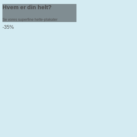
Hvem er din helt?
Se vores superfine helte-plakater
-35%