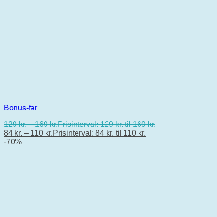
Bonus-far
129
kr.
–
169
kr.
Prisinterval: 129 kr. til 169 kr.
84
kr.
–
110
kr.
Prisinterval: 84 kr. til 110 kr.
-70%