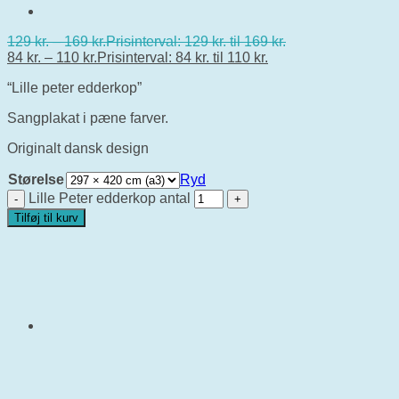
129
kr.
–
169
kr.
Prisinterval: 129 kr. til 169 kr.
84
kr.
–
110
kr.
Prisinterval: 84 kr. til 110 kr.
“Lille peter edderkop”
Sangplakat i pæne farver.
Originalt dansk design
Størelse
Ryd
Lille Peter edderkop antal
Tilføj til kurv