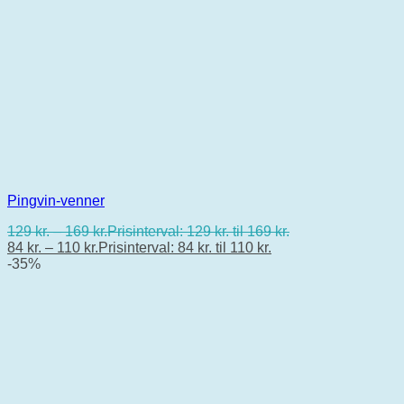
Pingvin-venner
129
kr.
–
169
kr.
Prisinterval: 129 kr. til 169 kr.
84
kr.
–
110
kr.
Prisinterval: 84 kr. til 110 kr.
-35%