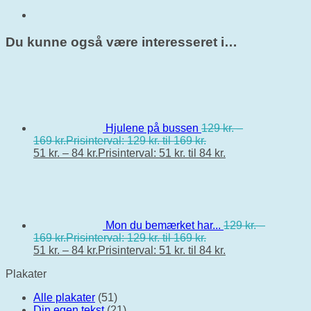
Du kunne også være interesseret i…
Hjulene på bussen
129
kr.
–
169
kr.
Prisinterval: 129 kr. til 169 kr.
51
kr.
–
84
kr.
Prisinterval: 51 kr. til 84 kr.
Mon du bemærket har...
129
kr.
–
169
kr.
Prisinterval: 129 kr. til 169 kr.
51
kr.
–
84
kr.
Prisinterval: 51 kr. til 84 kr.
Plakater
Alle plakater
(51)
Din egen tekst
(21)